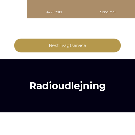
4275 7010
Send mail
Bestil vagtservice​
Radioudlejning​