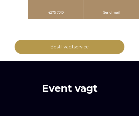
4275 7010
Send mail
Bestil vagtservice​
Event vagt