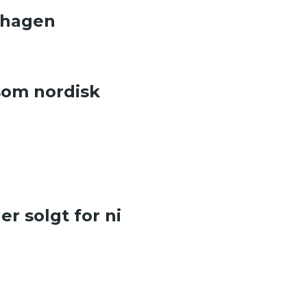
nhagen
som nordisk
r solgt for ni