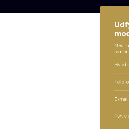
Udf
mod
Med man
os i fo