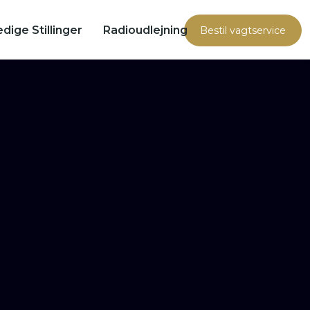
edige Stillinger
Radioudlejning
Bestil vagtservice​