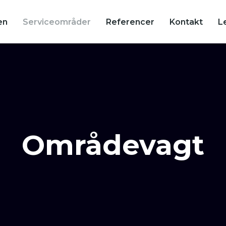
en
Serviceområder
Referencer
Kontakt
L
​Områdevagt