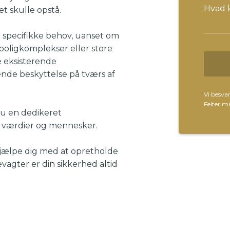
t skulle opstå.
it specifikke behov, uanset om
boligkomplekser eller store
 eksisterende
ende beskyttelse på tværs af
Vi besvar
Felter 
du en dedikeret
ne værdier og mennesker.
hjælpe dig med at opretholde
agter er din sikkerhed altid