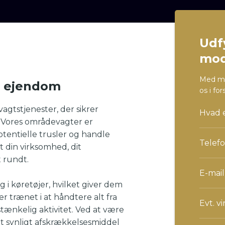
Udf
mod
Med man
n ejendom
os i fo
agtstjenester, der sikrer
r. Vores områdevagter er
potentielle trusler og handle
at din virksomhed, dit
 rundt.
 i køretøjer, hvilket giver dem
r trænet i at håndtere alt fra
tænkelig aktivitet. Ved at være
et synligt afskrækkelsesmiddel