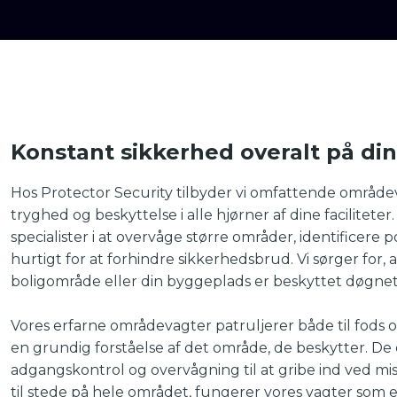
Konstant sikkerhed overalt på di
Hos Protector Security tilbyder vi omfattende områdev
tryghed og beskyttelse i alle hjørner af dine facilitete
specialister i at overvåge større områder, identificere 
hurtigt for at forhindre sikkerhedsbrud. Vi sørger for, 
boligområde eller din byggeplads er beskyttet døgnet
Vores erfarne områdevagter patruljerer både til fods og
en grundig forståelse af det område, de beskytter. De e
adgangskontrol og overvågning til at gribe ind ved mis
til stede på hele området, fungerer vores vagter som 